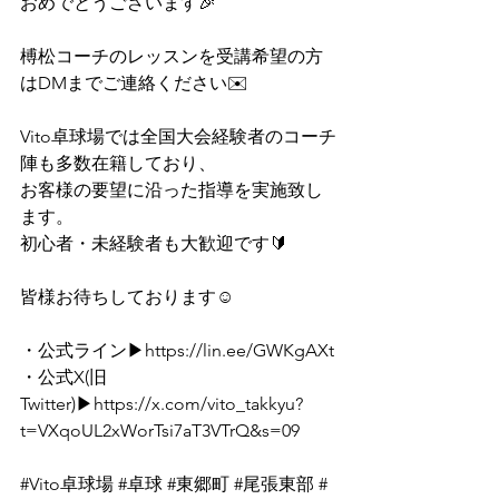
⁡おめでとうございます🎉⁡
⁡⁡⁡榑松コーチのレッスンを受講希望の方
はDMまでご連絡ください✉️
Vito卓球場では全国大会経験者のコーチ
陣も多数在籍しており、
⁡お客様の要望に沿った指導を実施致し
ます。⁡⁡
⁡初心者・未経験者も大歓迎です🔰
皆様お待ちしております☺️
・⁡公式ライン⁡▶⁡
https://lin.ee/GWKgAXt
・⁡公式X(旧
Twitter)⁡▶https://
x.com/vito_takkyu?
t=VXqoUL2xWorTsi7aT3VTrQ&s=09
#Vito卓球場
#卓球
#東郷町
#尾張東部
#