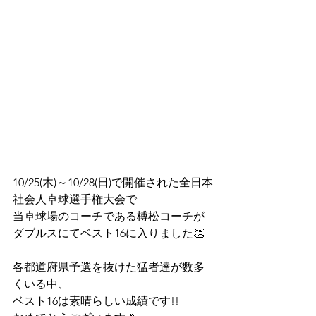
10/25(木)～10/28(日)で開催された⁡全日本
社会人卓球選手権大会で
当卓球場のコーチである榑松コーチが⁡⁡
ダブルスにて⁡ベスト16に入りました👏⁡⁡
⁡⁡各都道府県予選を抜けた猛者達が数多
くいる中、⁡
ベスト16は⁡素晴らしい成績です!!⁡