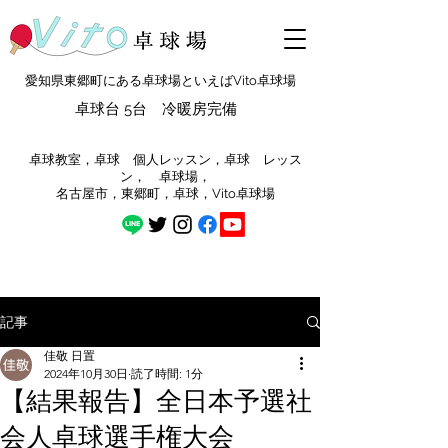
愛知県東郷町にある卓球場といえばVito卓球場
卓球台 5台 冷暖房完備
​卓球教室，卓球 個人レッスン，卓球 レッス
ン， 卓球場，
​名古屋市，東郷町，卓球，Vito卓球場
記事
佳敬 日置
2024年10月30日
読了時間: 1分
【結果報告】全日本予選社
会人卓球選手権大会