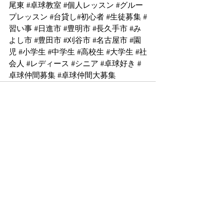
尾東
 ⁡
#卓球教室
#個人レッスン
#グルー
プレッスン
#台貸し
#初心者
#生徒募集
#
習い事
#日進市
#豊明市
#長久手市
#み
よし市
#豊田市
#刈谷市
#名古屋市
#園
児
#小学生
#中学生
#高校生
#大学生
#社
会人
#レディース
#シニア
#卓球好き
#
卓球仲間募集
#卓球仲間大募集
すべて表示
最新記事