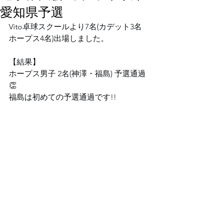
愛知県予選
⁡Vito卓球スクールより7名(カデット3名 
ホープス4名)⁡出場しました。⁡
⁡⁡【結果】⁡
⁡ホープス男子 2名(神澤・福島) 予選通過
👏⁡
⁡⁡⁡⁡福島は初めての予選通過です!!⁡