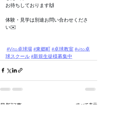
⁡お待ちしております🙌⁡
⁡⁡体験・見学は別途お問い合わせくださ
い✉️⁡
⁡ 
#Vito卓球場
#東郷町
#卓球教室
⁡⁡ 
#vito卓
球スクール
#新規生徒様募集中
 ⁡
すべて表示
最新記事