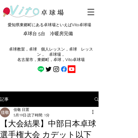
愛知県東郷町にある卓球場といえばVito卓球場
卓球台 5台 冷暖房完備
​卓球教室，卓球 個人レッスン，卓球 レッス
ン， 卓球場，
​名古屋市，東郷町，卓球，Vito卓球場
記事
佳敬 日置
5月19日
読了時間: 1分
【大会結果】中部日本卓球
選手権大会 カデット以下