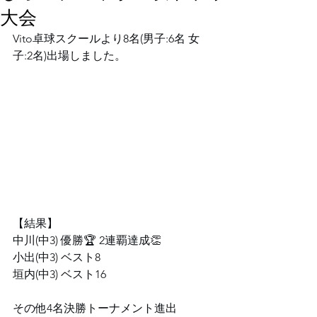
大会⁡⁡
⁡Vito卓球スクールより8名(男子:6名 女
子:2名)出場しました。⁡
⁡⁡⁡【結果】⁡
⁡中川(中3) 優勝🏆 2連覇達成👏⁡
⁡小出(中3) ベスト8⁡
⁡垣内(中3) ベスト16
⁡その他4名決勝トーナメント進出⁡