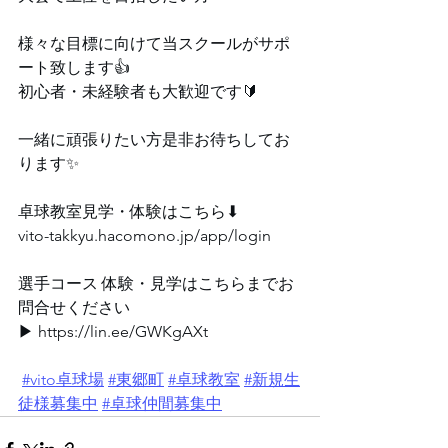
⁡⁡⁡様々な目標に向けて当スクールがサポ
ート致します👍
初心者・未経験者も大歓迎です🔰
一緒に頑張りたい方是非お待ちしてお
ります✨
卓球⁡教室見学・体験はこちら⬇
vito-takkyu.hacomono.jp/app/login
選手コース 体験・見学はこちらまでお
問合せください
▶ 
https://lin.ee/GWKgAXt⁡
⁡ 
#vito卓球場
#東郷町
#卓球教室
#新規生
徒様募集中
#卓球仲間募集中