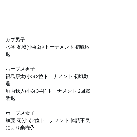
⁡カブ男子⁡
⁡水谷 友城(小4) 2位トーナメント 初戦敗
退⁡
⁡⁡⁡ホープス男子⁡
⁡福島康太(小5) 2位トーナメント 初戦敗
退⁡
⁡垣内稔人(小6) 3-4位トーナメント 2回戦
敗退⁡
⁡⁡ホープス女子⁡
⁡加藤 花(小5) 2位トーナメント 体調不良
により棄権💦⁡