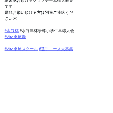
⁡⁡練習試合頂けるクラブチーム様大募集
です‼️⁡
⁡是非お願い頂ける方は別途ご連絡くだ
さい✉️
#水谷杯
 #⁡水谷隼杯争奪小学生卓球大会  
#Vito卓球場
 ⁡
#Vito卓球スクール
#選手コース大募集
すべて表示
最新記事