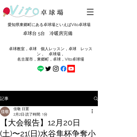
愛知県東郷町にある卓球場といえばVito卓球場
卓球台 5台 冷暖房完備
​卓球教室，卓球 個人レッスン，卓球 レッス
ン， 卓球場，
​名古屋市，東郷町，卓球，Vito卓球場
記事
佳敬 日置
2月2日
読了時間: 1分
【大会報告】12月20日
(土)〜21(日)⁡⁡水谷隼杯争奪小