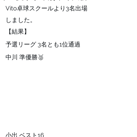
Vito卓球スクールより3名出場
しました。⁡⁡
⁡⁡【結果】⁡⁡⁡⁡
予選リーグ 3名とも1位通過
⁡⁡中川 準優勝🥈⁡⁡
小出 ベスト16