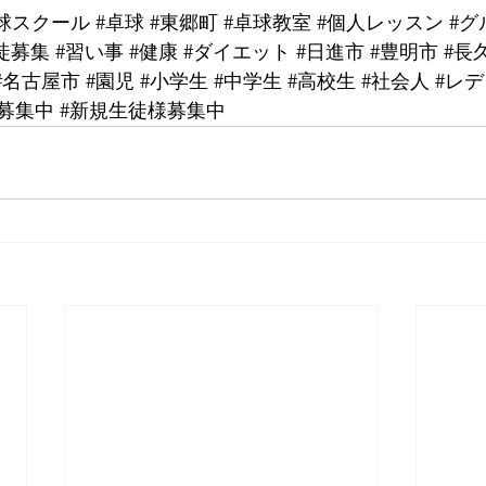
o卓球スクール
#卓球
#東郷町
 ⁡
#卓球教室
#個人レッスン
#グ
徒募集
#習い事
#健康
#ダイエット
#日進市
#豊明市
#長
#名古屋市
#園児
#小学生
#中学生
#高校生
#社会人
#レ
募集中
#新規生徒様募集中