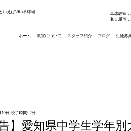
いえばVito卓球場
​卓球教室
​名古屋市，
ホーム
教室について
スタッフ紹介
ブログ
生徒募
月10日
読了時間: 2分
告】愛知県中学生学年別