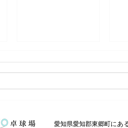
【大会報告】愛知県中学総合
【⁡
体育大会 卓球の部
県 
愛知県愛知郡東郷町にあ