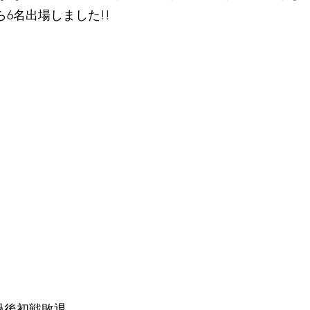
ら6名出場しました!!
過後初戦敗退