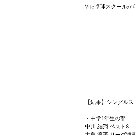
Vito卓球スクールか
【結果】シングルス
・⁡⁡中学1年生の部⁡
⁡中川 結翔 ベスト8
大島 淳平 リーグ通