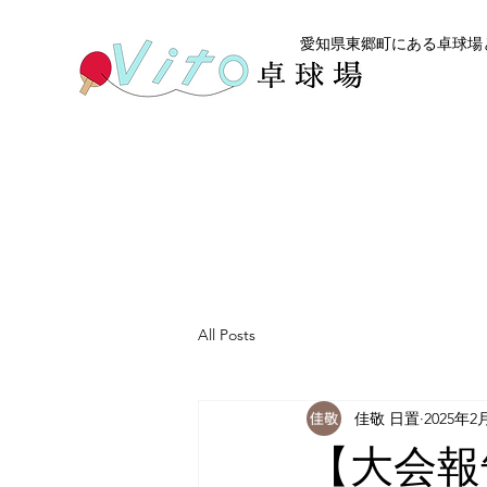
愛知県東郷町にある卓球場と
All Posts
佳敬 日置
2025年2
【大会報