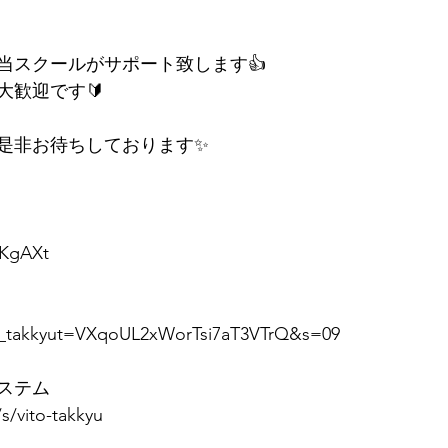
当スクールがサポート致します👍
大歓迎です🔰
是非お待ちしております✨
WKgAXt
o_takkyut=VXqoUL2xWorTsi7aT3VTrQ&s=09
システム
/s/vito-takkyu