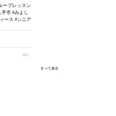
ループレッスン
久手市
#みよし
ディース
#シニア
すべて表示