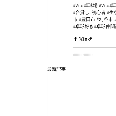
#Vito卓球場
#Vit
#台貸し
#初心者
#生
市
#豊田市
#刈谷市
#卓球好き
#卓球仲間
最新記事