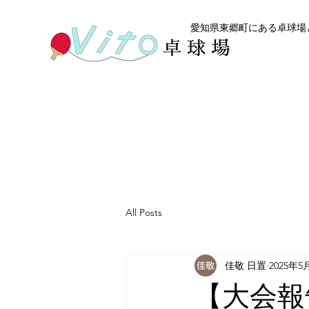
愛知県東郷町にある卓球場と
All Posts
佳敬 日置
2025年5
【大会報