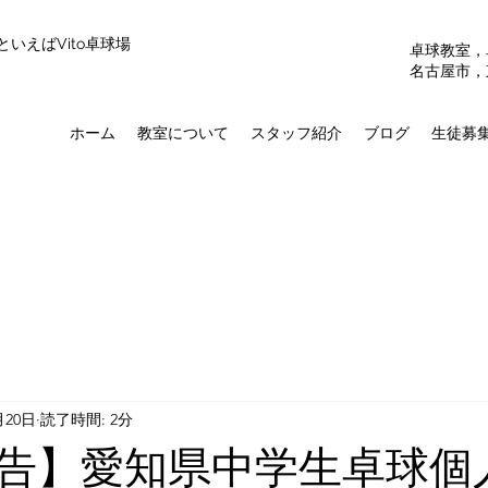
いえばVito卓球場
​卓球教室
​名古屋市，
ホーム
教室について
スタッフ紹介
ブログ
生徒募
月20日
読了時間: 2分
告】愛知県中学生卓球個