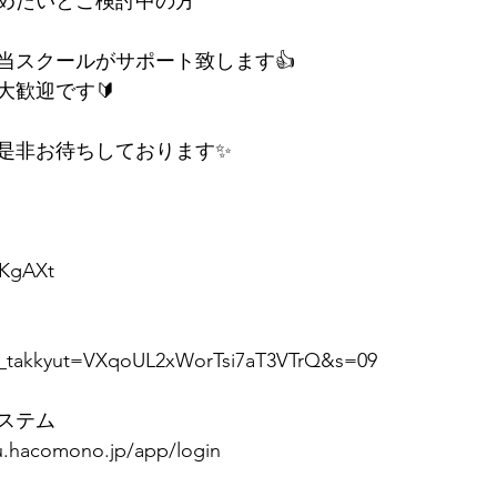
めたいとご検討中の方
当スクールがサポート致します👍
大歓迎です🔰
是非お待ちしております✨
WKgAXt
o_takkyut=VXqoUL2xWorTsi7aT3VTrQ&s=09
システム
yu.hacomono.jp/app/login