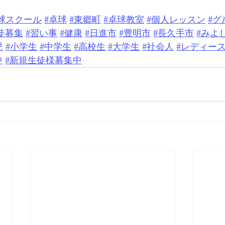
o卓球スクール
#卓球
#東郷町
 ⁡
#卓球教室
#個人レッスン
#グ
徒募集
#習い事
#健康
#日進市
#豊明市
#長久手市
#みよ
児
#小学生
#中学生
#高校生
#大学生
#社会人
#レディー
中
#新規生徒様募集中