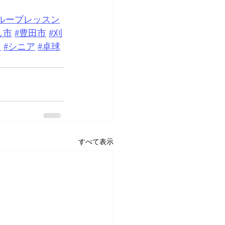
ループレッスン
し市
#豊田市
#刈
ス
#シニア
#卓球
すべて表示