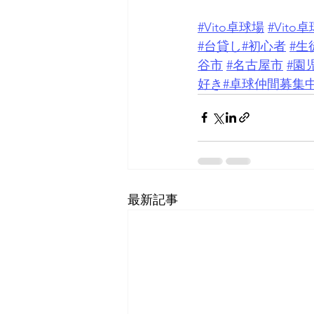
#Vito卓球場
#Vit
#台貸し
#初心者
#生
谷市
#名古屋市
#園
好き
#卓球仲間募集
最新記事