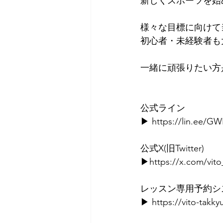
新しくスポーツを始
様々な目標に向けて
初心者・未経験者も
一緒に頑張りたい方
公式ライン⁡
▶ 
https://lin.ee/G
⁡⁡公式X(旧Twitter)⁡
▶https://
x.com/vit
⁡ ⁡⁡
⁡レッスン専用予約
▶ 
https://vito-takk