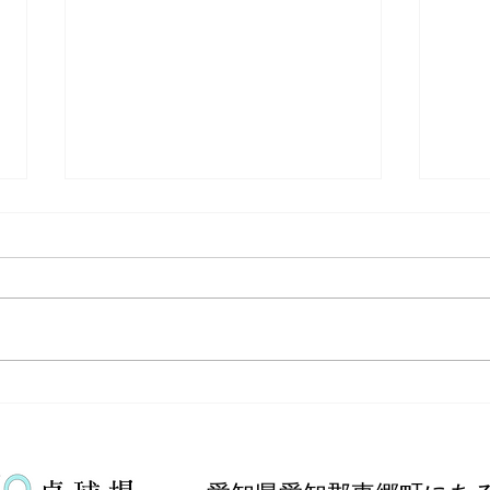
【大会報告】愛知県中学総合
【⁡
体育大会 卓球の部
県 