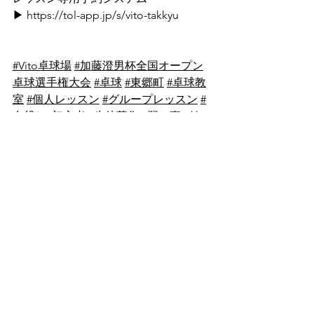
▶ 
https://tol-app.jp/s/vito-takkyu
#Vito卓球場
#加藤澄男杯全国オープン
卓球選手権大会
#卓球
#東郷町
 ⁡
#卓球教
室
#個人レッスン
#グループレッスン
#
台貸し
#初心者
#生徒募集
#習い事
#健
康
#ダイエット
#日進市
#豊明市
#長久
手市
#みよし市
#豊田市
#刈谷市
#名古
屋市
#園児
#小学生
#中学生
#高校生
#大
学生
#社会人
#レディース
#シニア
#卓
球仲間募集中
#新規生徒様募集中
すべて表示
最新記事