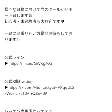
様々な目標に向けて当スクールがサポ
ート致します👍
初心者・未経験者も大歓迎です🔰
一緒に頑張りたい方是非お待ちしてお
ります✨
公式ライン⁡
▶ 
https://lin.ee/GWKgAXt
⁡⁡公式X(旧Twitter)⁡
▶https://
x.com/vito_takkyut=VXqoUL2
xWorTsi7aT3VTrQ&s=09
⁡ ⁡⁡
⁡レッスン専用予約システム