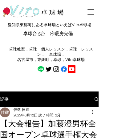
愛知県東郷町にある卓球場といえばVito卓球場
卓球台 5台 冷暖房完備
​卓球教室，卓球 個人レッスン，卓球 レッス
ン， 卓球場，
​名古屋市，東郷町，卓球，Vito卓球場
記事
佳敬 日置
2025年3月12日
読了時間: 2分
【大会報告】加藤澄男杯全
国オープン卓球選手権大会