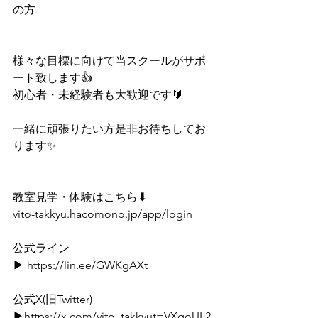
の方
様々な目標に向けて当スクールがサポ
ート致します👍
初心者・未経験者も大歓迎です🔰
一緒に頑張りたい方是非お待ちしてお
ります✨
教室見学・体験はこちら⬇
vito-takkyu.hacomono.jp/app/login
公式ライン⁡
▶ 
https://lin.ee/GWKgAXt
⁡⁡公式X(旧Twitter)⁡
▶https://
x.com/vito_takkyut=VXqoUL2