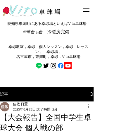
愛知県東郷町にある卓球場といえばVito卓球場
卓球台 5台 冷暖房完備
​卓球教室，卓球 個人レッスン，卓球 レッス
ン， 卓球場，
​名古屋市，東郷町，卓球，Vito卓球場
記事
佳敬 日置
2025年8月25日
読了時間: 2分
【大会報告】全国中学生卓
球大会 個人戦の部