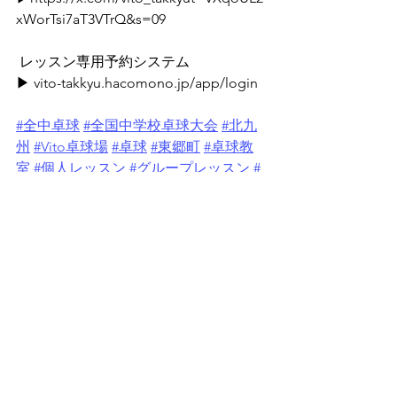
xWorTsi7aT3VTrQ&s=09
⁡ ⁡⁡レッスン専用予約システム
▶ 
vito-takkyu.hacomono.jp/app/login
#全中卓球
#全国中学校卓球大会
#北九
州
#Vito卓球場
#卓球
#東郷町
 ⁡
#卓球教
室
#個人レッスン
#グループレッスン
#
台貸し
#初心者
#生徒募集
#習い事
#健
康
#日進市
#豊明市
#長久手市
#みよし
市
#豊田市
#名古屋市
#園児
#小学生
#中
学生
#高校生
#大学生
#社会人
#レディ
ース
#シニア
#卓球仲間募集中
#新規生
徒様募集