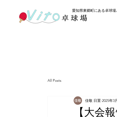
愛知県東郷町にある卓球場と
All Posts
佳敬 日置
2025年3
【大会報