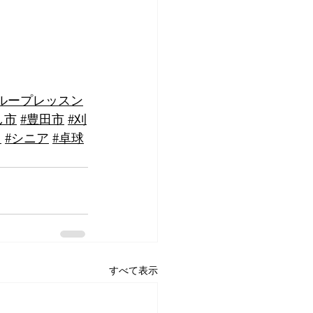
ループレッスン
し市
#豊田市
#刈
ス
#シニア
#卓球
すべて表示