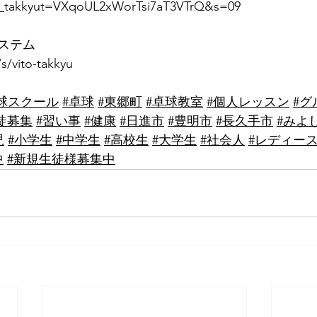
o_takkyut=VXqoUL2xWorTsi7aT3VTrQ&s=09
システム
/s/vito-takkyu
o卓球スクール
#卓球
#東郷町
 ⁡
#卓球教室
#個人レッスン
#グ
徒募集
#習い事
#健康
#日進市
#豊明市
#長久手市
#みよ
児
#小学生
#中学生
#高校生
#大学生
#社会人
#レディー
中
#新規生徒様募集中