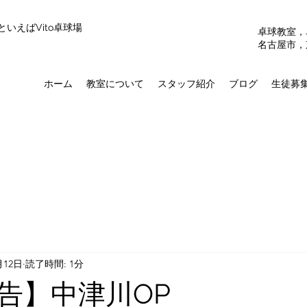
いえばVito卓球場
​卓球教室
​名古屋市，
ホーム
教室について
スタッフ紹介
ブログ
生徒募
月12日
読了時間: 1分
告】中津川OP