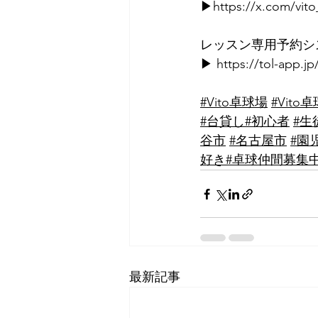
▶https://
x.com/vit
⁡ ⁡⁡
⁡レッスン専用予約
▶ 
https://tol-app.jp
#Vito卓球場
#Vit
#台貸し
#初心者
#生
谷市
#名古屋市
#園
好き
#卓球仲間募集
最新記事