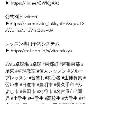
▶ 
https://lin.ee/GWKgAXt
⁡公式X(旧Twitter)⁡
▶https://
x.com/vito_takkyut=VXqoUL2
xWorTsi7aT3VTrQ&s=09
⁡レッスン専用予約システム
▶ 
https://tol-app.jp/s/vito-takkyu
#Vito卓球場
#卓球
#東郷町
#尾張東部
#
尾東
 ⁡
#卓球教室
#個人レッスン
#グルー
プレッスン
#台貸し
#初心者
#生徒募集
#
習い事
#日進市
#豊明市
#長久手市
#み
よし市
#豊田市
#刈谷市
#名古屋市
#園
児
#小学生
#中学生
#高校生
#大学生
#社
会人
#レディース
#シニア
#卓球好き
#卓
球仲間募集中
#卓球仲間募集中