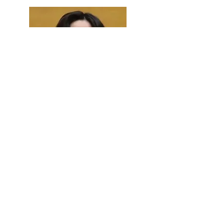
​コーチ
​横地 紳二郎
【経歴】 尾張旭市出身
栄徳高校→中京大学
【戦績】 高校: 全国高校選抜卓球大会出
場
後藤杯(名古屋ｵｰﾌﾟﾝ)ｼﾞｭﾆｱｼ
ﾝｸﾞﾙｽﾍﾞｽﾄ8
​ 大阪国際卓球選手権大会出