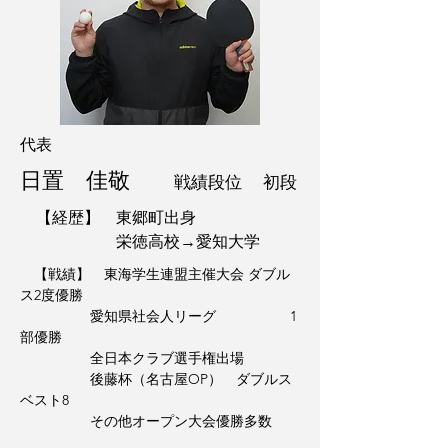
代表
日置 佳敬
戦績段位 初段
【経歴】 東郷町出身
栄徳高校→愛知大学
【戦績】 東海学生連盟主催大会 ダブル
ス2度優勝
愛知県社会人リーグ 1
部優勝
全日本クラブ選手権出場
後藤杯（名古屋OP） ダブルス
ベスト8
​ その他オープン大会優勝多数