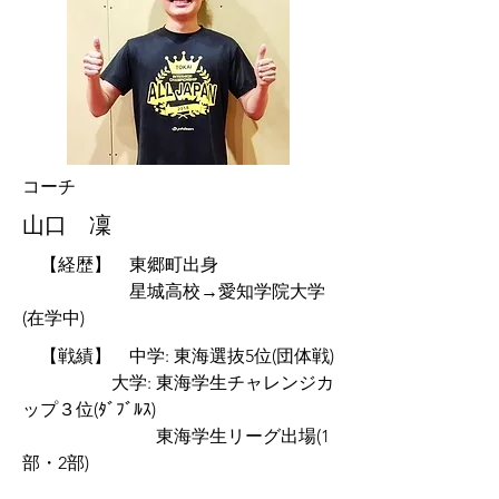
​コーチ
山口 凜
【経歴】 東郷町出身
星城高校→愛知学院大学
(在学中)
【戦績】 中学: 東海選抜5位(団体戦)
大学: 東海学生チャレンジカ
ップ３位(ﾀﾞﾌﾞﾙｽ)
​ 東海学生リーグ出場(1
部・2部)