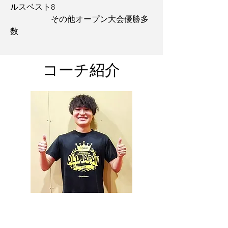
ルスベスト8
​ その他オープン大会優勝多
数
​コーチ紹介
​コーチ
山口 凜