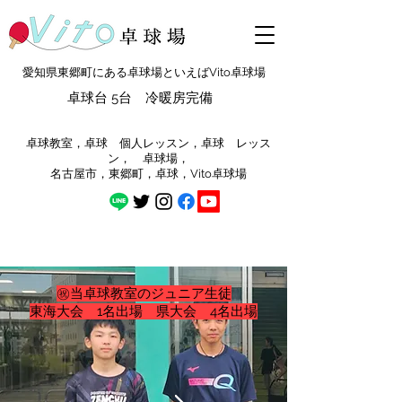
愛知県東郷町にある卓球場といえばVito卓球場
卓球台 5台 冷暖房完備
​卓球教室，卓球 個人レッスン，卓球 レッス
ン， 卓球場，
​名古屋市，東郷町，卓球，Vito卓球場
​㊗当卓球教室のジュニア生徒
東海大会 1名出場 県大会 4名出場